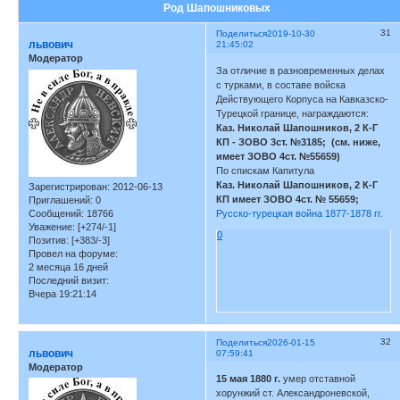
Род Шапошниковых
31
Поделиться
2019-10-30
львович
21:45:02
Модератор
За отличие в разновременных делах
с турками, в составе войска
Действующего Корпуса на Кавказско-
Турецкой границе, награждаются:
Каз. Николай Шапошников, 2 К-Г
КП - ЗОВО 3ст. №3185; (см. ниже,
имеет ЗОВО 4ст. №55659)
По спискам Капитула
Каз. Николай Шапошников, 2 К-Г
Зарегистрирован
: 2012-06-13
КП имеет ЗОВО 4ст. № 55659;
Приглашений:
0
Сообщений:
18766
Русско-турецкая война 1877-1878 гг.
Уважение:
[+274/-1]
0
Позитив:
[+383/-3]
Провел на форуме:
2 месяца 16 дней
Последний визит:
Вчера 19:21:14
32
Поделиться
2026-01-15
львович
07:59:41
Модератор
15 мая 1880 г.
умер отставной
хорунжий ст. Александроневской,