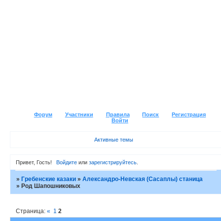
Форум
Участники
Правила
Поиск
Регистрация
Войти
Активные темы
Привет, Гость!
Войдите
или
зарегистрируйтесь
.
»
Гребенские казаки
»
Александро-Невская (Сасаплы) станица
»
Род Шапошниковых
Страница:
«
1
2