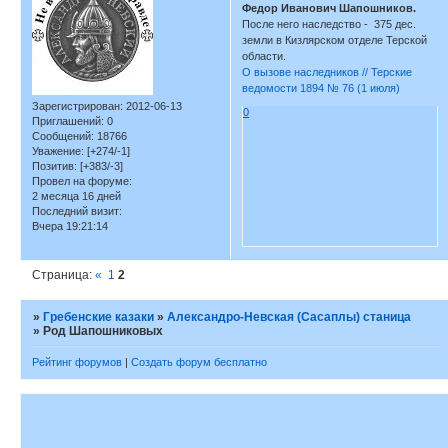
Федор Иванович Шапошников.
После него наследство - 375 дес.
земли в Кизлярском отделе Терской
области.
О вызове наследников // Терские
ведомости 1894 № 76 (1 июля)
Зарегистрирован
: 2012-06-13
0
Приглашений:
0
Сообщений:
18766
Уважение:
[+274/-1]
Позитив:
[+383/-3]
Провел на форуме:
2 месяца 16 дней
Последний визит:
Вчера 19:21:14
Страница:
«
1
2
»
Гребенские казаки
»
Александро-Невская (Сасаплы) станица
»
Род Шапошниковых
Рейтинг форумов
|
Создать форум бесплатно