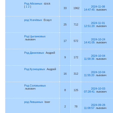
Род Абозиных
dzick
[
1
2
]
2024-11-08
33
1962
14:47:45
львович
род Усачёвых
Есаул
2024-11-01
25
712
12:51:20
львович
Род Цыганковых
львович
2024-10-24
17
572
14:41:05
львович
Род Даниловых
Андрей
2024-10-04
9
172
11:58:36
львович
Род Кузнецовых
Андрей
2024-10-04
16
312
11:55:20
львович
Род Соловьевых
львович
2024-10-03
8
125
07:28:41
львович
род Левшиных
boer
2024-09-28
2
78
11:08:57
львович