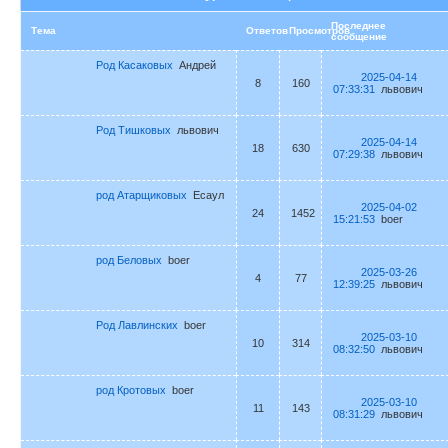
Последнее
Тема
Ответов
Просмотров
сообщение
Род Касаковых
Андрей
2025-04-14
8
160
07:33:31
львович
Род Тишковых
львович
2025-04-14
18
630
07:29:38
львович
род Атарщиковых
Есаул
2025-04-02
24
1452
15:21:53
boer
род Беловых
boer
2025-03-26
4
77
12:39:25
львович
Род Лавлинских
boer
2025-03-10
10
314
08:32:50
львович
род Кротовых
boer
2025-03-10
11
143
08:31:29
львович