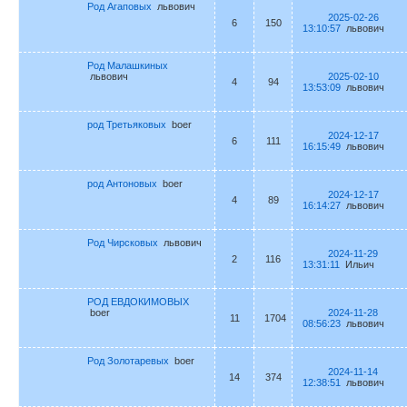
Род Агаповых
львович
2025-02-26
6
150
13:10:57
львович
Род Малашкиных
львович
2025-02-10
4
94
13:53:09
львович
род Третьяковых
boer
2024-12-17
6
111
16:15:49
львович
род Антоновых
boer
2024-12-17
4
89
16:14:27
львович
Род Чирсковых
львович
2024-11-29
2
116
13:31:11
Ильич
РОД ЕВДОКИМОВЫХ
boer
2024-11-28
11
1704
08:56:23
львович
Род Золотаревых
boer
2024-11-14
14
374
12:38:51
львович