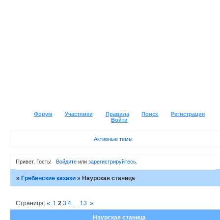
Форум
Участники
Правила
Поиск
Регистрация
Войти
Активные темы
Привет, Гость!
Войдите
или
зарегистрируйтесь
.
»
Гребенские казаки
»
Наурская станица
Страница:
«
1
2
3
4
…
13
»
Наурская станица