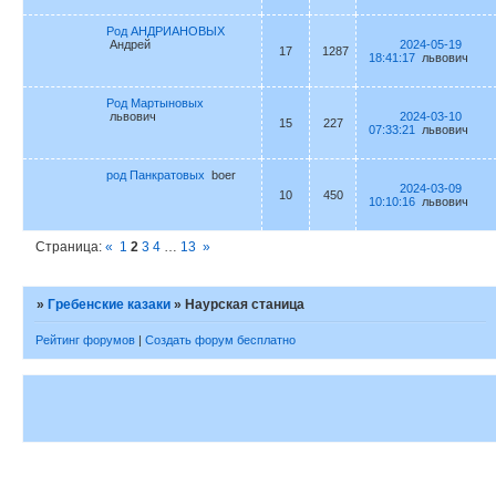
Род АНДРИАНОВЫХ
Андрей
2024-05-19
17
1287
18:41:17
львович
Род Мартыновых
львович
2024-03-10
15
227
07:33:21
львович
род Панкратовых
boer
2024-03-09
10
450
10:10:16
львович
Страница:
«
1
2
3
4
…
13
»
»
Гребенские казаки
»
Наурская станица
Рейтинг форумов
|
Создать форум бесплатно