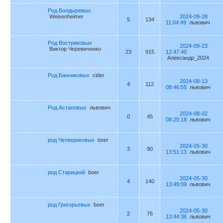
Род Болдыревых
Weisenheimer
2024-09-28
5
134
11:04:49
львович
Род Востриковых
2024-09-23
Виктор Черевиченко
23
915
12:47:40
Александр_2024
Род Банниковых
cider
2024-08-13
4
112
08:46:55
львович
Род Астаповых
львович
2024-08-02
0
45
08:25:18
львович
род Четвериковых
boer
2024-05-30
3
90
13:51:13
львович
род Старицкий
boer
2024-05-30
4
140
13:49:09
львович
род Григорьевых
boer
2024-05-30
2
76
13:44:36
львович