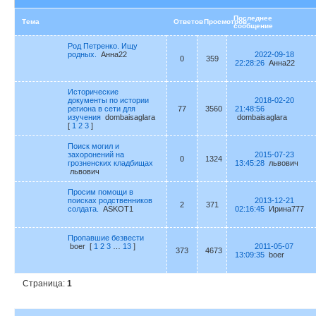
Последнее
Тема
Ответов
Просмотров
сообщение
Род Петренко. Ищу
родных.
Анна22
2022-09-18
0
359
22:28:26
Анна22
Исторические
документы по истории
2018-02-20
региона в сети для
77
3560
21:48:56
изучения
dombaisaglara
dombaisaglara
[
1
2
3
]
Поиск могил и
захоронений на
2015-07-23
0
1324
грозненских кладбищах
13:45:28
львович
львович
Просим помощи в
поисках родственников
2013-12-21
2
371
солдата.
ASKOT1
02:16:45
Ирина777
Пропавшие безвести
boer
[
1
2
3
…
13
]
2011-05-07
373
4673
13:09:35
boer
Страница:
1