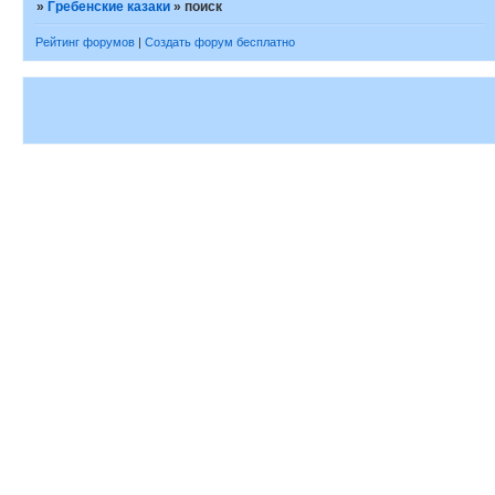
»
Гребенские казаки
»
поиск
Рейтинг форумов
|
Создать форум бесплатно