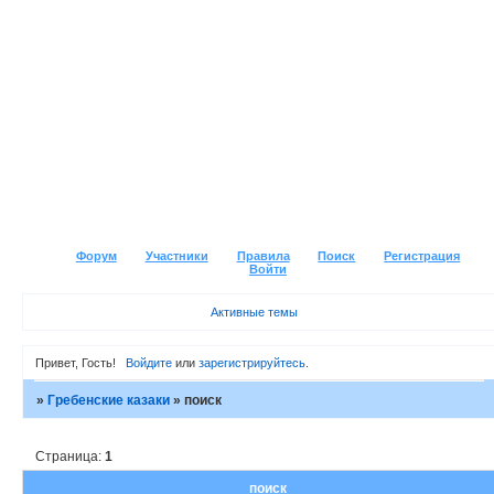
Форум
Участники
Правила
Поиск
Регистрация
Войти
Активные темы
Привет, Гость!
Войдите
или
зарегистрируйтесь
.
»
Гребенские казаки
»
поиск
Страница:
1
поиск