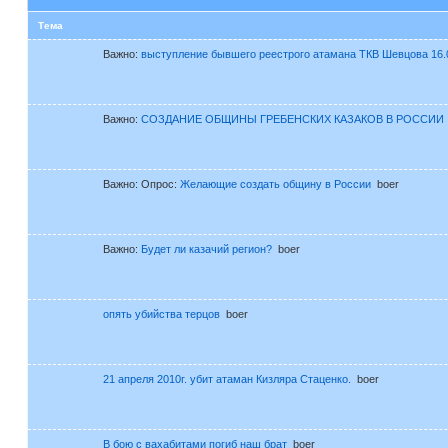
Тема
Важно:
выступление бывшего реестрого атамана ТКВ Шевцова 16.
Важно:
СОЗДАНИЕ ОБЩИНЫ ГРЕБЕНСКИХ КАЗАКОВ В РОССИИ
Важно:
Опрос:
Желающие создать общину в России
boer
Важно:
Будет ли казачий регион?
boer
опять убийства терцов
boer
21 апреля 2010г. убит атаман Кизляра Стаценко.
boer
В бою с вахабитами погиб наш брат
boer