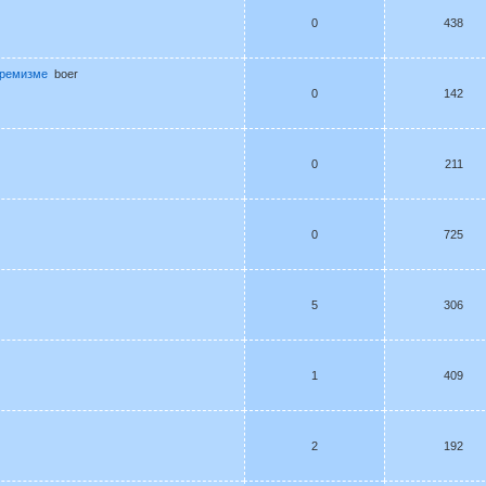
0
438
тремизме
boer
0
142
0
211
0
725
5
306
1
409
2
192