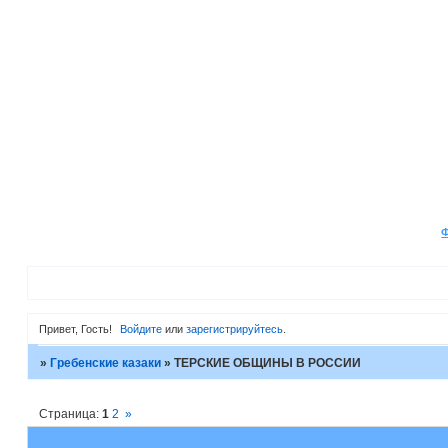
Привет, Гость!
Войдите
или
зарегистрируйтесь
.
»
Гребенские казаки
»
ТЕРСКИЕ ОБЩИНЫ В РОССИИ
Страница:
1
2
»