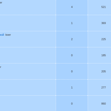
er
4
521
1
369
кой
boer
2
225
0
185
r
0
205
1
277
0
860