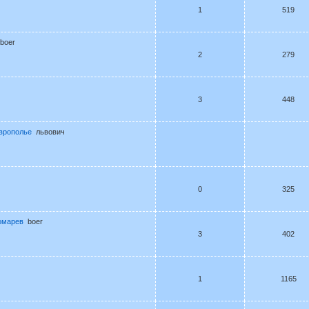
1
519
boer
2
279
3
448
аврополье
львович
0
325
номарев
boer
3
402
1
1165