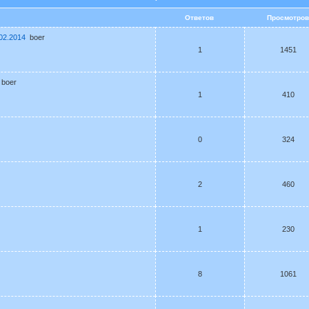
Ответов
Просмотро
02.2014
boer
1
1451
boer
1
410
0
324
2
460
1
230
8
1061