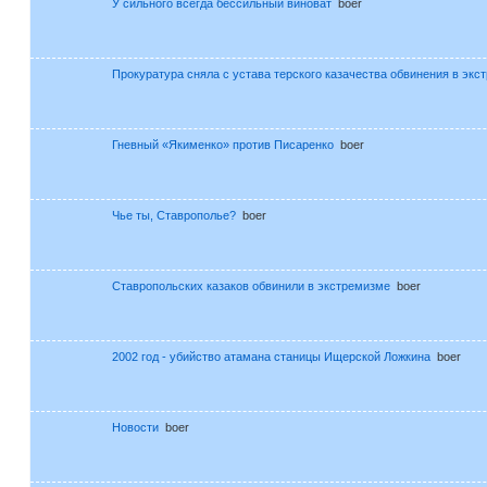
У сильного всегда бессильный виноват
boer
Прокуратура сняла с устава терского казачества обвинения в экс
Гневный «Якименко» против Писаренко
boer
Чье ты, Ставрополье?
boer
Ставропольских казаков обвинили в экстремизме
boer
2002 год - убийство атамана станицы Ищерской Ложкина
boer
Новости
boer