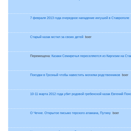
7 февраля 2013 года очередное нападение ингушей в Ставрополе
Старый казак мстил за своих детей
boer
Перемещена:
Казаки Семиречья переселяются из Киргизии на Ст
Поездки в Грозный чтобы навестить могилки родственников
boer
10-11 марта 2012 года убит родовой гребенской казак Евгений По
О Чечне. Открытое письмо терского атамана, Путину
boer