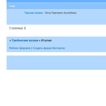
Тема
Терские казаки.
Петр Павлович Кулебякин
Страница:
1
»
Гребенские казаки
»
Италия
Рейтинг форумов
|
Создать форум бесплатно