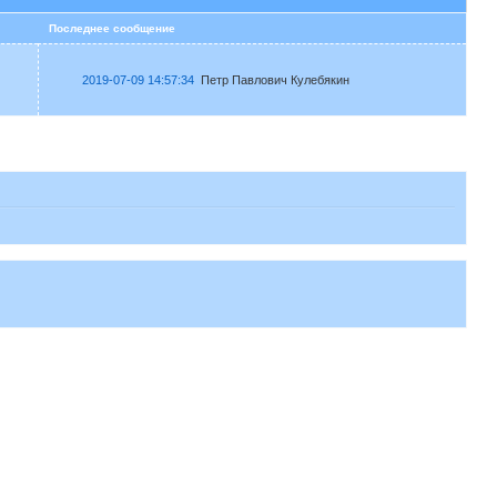
в
Последнее сообщение
2019-07-09 14:57:34
Петр Павлович Кулебякин