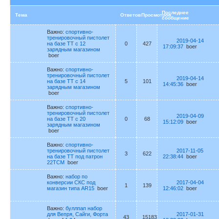
Последнее
Тема
Ответов
Просмотров
сообщение
Важно:
спортивно-
тренировочный пистолет
2019-04-14
на базе ТТ с 12
0
427
17:09:37
boer
зарядным магазином
boer
Важно:
спортивно-
тренировочный пистолет
2019-04-14
на базе ТТ с 14
5
101
14:45:36
boer
зарядным магазином
boer
Важно:
спортивно-
тренировочный пистолет
2019-04-09
на базе ТТ с 20
0
68
15:12:09
boer
зарядным магазином
boer
Важно:
спортивно-
тренировочный пистолет
2017-11-05
3
622
на базе ТТ под патрон
22:38:44
boer
22TCM
boer
Важно:
набор по
конверсии СКС под
2017-04-04
1
139
магазин типа AR15
boer
12:46:02
boer
Важно:
буллпап набор
для Вепря, Сайги, Форта
2017-01-31
43
15183