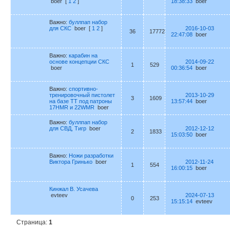
boer
[
1
2
]
18:38:33
boer
Важно:
буллпап набор
для СКС
boer
[
1
2
]
2016-10-03
36
17772
22:47:08
boer
Важно:
карабин на
основе концепции СКС
2014-09-22
1
529
boer
00:36:54
boer
Важно:
спортивно-
тренировочный пистолет
2013-10-29
3
1609
на базе ТТ под патроны
13:57:44
boer
17HMR и 22WMR
boer
Важно:
буллпап набор
для СВД, Тигр
boer
2012-12-12
2
1833
15:03:50
boer
Важно:
Ножи разработки
Виктора Гринько
boer
2012-11-24
1
554
16:00:15
boer
Кинжал В. Усачева
evteev
2024-07-13
0
253
15:15:14
evteev
Страница:
1