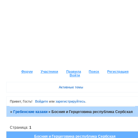
Форум
Участники
Правила
Поиск
Регистрация
Войти
Активные темы
Привет, Гость!
Войдите
или
зарегистрируйтесь
.
»
Гребенские казаки
»
Босния и Герцеговина республика Сербская
Страница:
1
Босния и Герцеговина республика Сербская