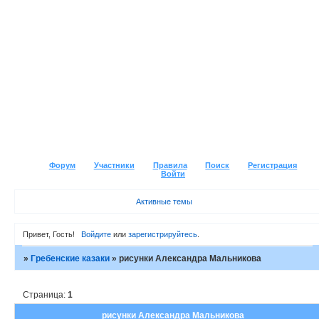
Форум
Участники
Правила
Поиск
Регистрация
Войти
Активные темы
Привет, Гость!
Войдите
или
зарегистрируйтесь
.
»
Гребенские казаки
»
рисунки Александра Мальникова
Страница:
1
рисунки Александра Мальникова