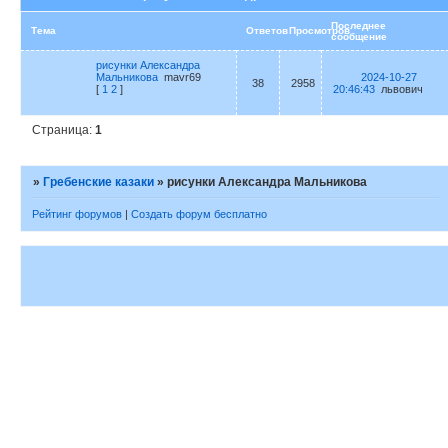
Последнее
Тема
Ответов
Просмотров
сообщение
рисунки Александра
Мальникова
mavr69
2024-10-27
38
2958
[
1
2
]
20:46:43
львович
Страница:
1
»
Гребенские казаки
»
рисунки Александра Мальникова
Рейтинг форумов
|
Создать форум бесплатно