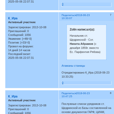
2025-05-06 22:07:31
0
7
Поделиться
2018-06-23
К_Ира
10:33:07
Активный участник
Зарегистрирован
: 2013-10-08
Zolin написал(а):
Приглашений:
0
Сообщений:
1056
Начальник ст.
Уважение:
[+48/-0]
Щедринской - Сот.
Позитив:
[+33/-0]
Никита Абрамов
(с
Провел на форуме:
декабря 1859г. вместо
14 дней 14 часов
Ес. Парфентия Рябова)
Последний визит:
2025-05-06 22:07:31
Атаманы станицы
Отредактировано К_Ира (2018-06-23
10:33:25)
0
8
Поделиться
2018-06-23
К_Ира
10:47:25
Активный участник
Послужные списки урядников ст.
Зарегистрирован
: 2013-10-08
Щедринской из Базы составленной на
Приглашений:
0
основе документов ГАРФ, ЦИАМ,
Сообщений:
1056