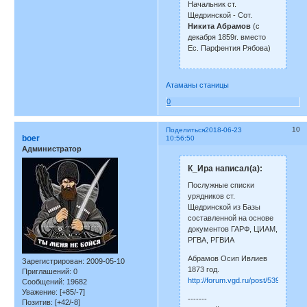
Начальник ст.
Щедринской - Сот.
Никита Абрамов
(с
декабря 1859г. вместо
Ес. Парфентия Рябова)
Атаманы станицы
0
10
Поделиться
2018-06-23
boer
10:56:50
Администратор
К_Ира написал(а):
Послужные списки
урядников ст.
Щедринской из Базы
составленной на основе
документов ГАРФ, ЦИАМ,
РГВА, РГВИА
Абрамов Осип Ивлиев
Зарегистрирован
: 2009-05-10
1873 год.
Приглашений:
0
http://forum.vgd.ru/post/539/70853
Сообщений:
19682
Уважение:
[+85/-7]
-------
Позитив:
[+42/-8]