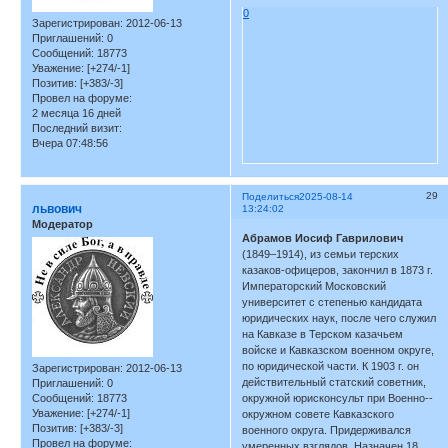
0
Зарегистрирован
: 2012-06-13
Приглашений:
0
Сообщений:
18773
Уважение:
[+274/-1]
Позитив:
[+383/-3]
Провел на форуме:
2 месяца 16 дней
Последний визит:
Вчера 07:48:56
29
Поделиться
2025-08-14
львович
13:24:02
Модератор
Абрамов Иосиф Гаврилович
(1849–1914), из семьи терских
казаков-­офицеров, закончил в 1873 г.
Императорский Московский
университет с степенью кандидата
юридических наук, после чего служил
на Кавказе в Терском казачьем
войске и Кавказском военном округе,
по юридической части. К 1903 г. он
Зарегистрирован
: 2012-06-13
действительный статский советник,
Приглашений:
0
Сообщений:
18773
окружной юрисконсульт при Военно-­
Уважение:
[+274/-1]
окружном совете Кавказского
Позитив:
[+383/-3]
военного округа. Придерживался
Провел на форуме:
умеренных взглядов. Назначен 18