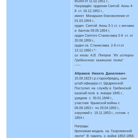
85269 от 11.02.1851 г.,
Награждён орденом Святой Анны 4-
й ст. 16.12.1852 г.,
имеет Монаршее благоволение от
01.03.1854 г.,
орден Святой Анны 3-1 ст. с мечами
и бантом 09.05.1854 г,
орден Святого Станислава 3-й ст. от
20.06.1859 г.,
орден св. Станислава 2-й ст.от
13.12.1860 г."-
из книги А.В. Петров "Из истории
Гребенского казачьего полка"
-----
Абрамов Никита Данилович
-
15.09.1823 г.р.старообрядец, сын
штаб-офицера ст. Щедринской.
Поступил на службу в Гребенской
казачий полк в январе 1845 г.,
урядник с 30.01.1848 г.,
участник Крымской войны с
06.09.1853 г по 28.04.1855 г.,
хорунжий с 19.11.1853 г., сотник с
1854 г.
Награды:
бронзовая медаль на Георгиевской
ленте" В память о войне 1853-1856