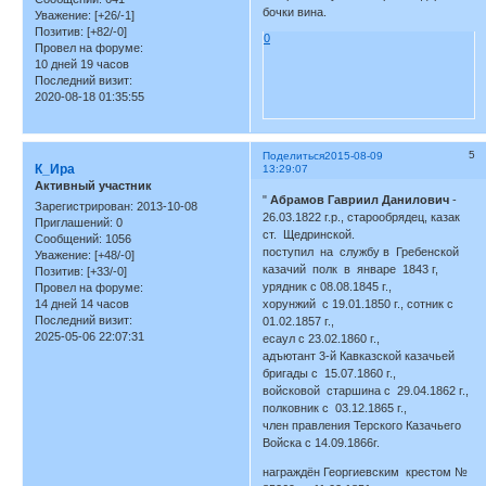
бочки вина.
Уважение:
[+26/-1]
Позитив:
[+82/-0]
0
Провел на форуме:
10 дней 19 часов
Последний визит:
2020-08-18 01:35:55
5
Поделиться
2015-08-09
К_Ира
13:29:07
Активный участник
"
Абрамов Гавриил Данилович
-
Зарегистрирован
: 2013-10-08
26.03.1822 г.р., старообрядец, казак
Приглашений:
0
ст. Щедринской.
Сообщений:
1056
поступил на службу в Гребенской
Уважение:
[+48/-0]
казачий полк в январе 1843 г,
Позитив:
[+33/-0]
урядник с 08.08.1845 г.,
Провел на форуме:
14 дней 14 часов
хорунжий с 19.01.1850 г., сотник с
Последний визит:
01.02.1857 г.,
2025-05-06 22:07:31
есаул с 23.02.1860 г.,
адъютант 3-й Кавказской казачьей
бригады с 15.07.1860 г.,
войсковой старшина с 29.04.1862 г.,
полковник с 03.12.1865 г.,
член правления Терского Казачьего
Войска с 14.09.1866г.
награждён Георгиевским крестом №