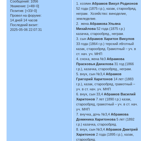
Сообщений:
1056
1. хозяин
Абрамов Викул Родионов
Уважение:
[+48/-0]
52 года (1875 г.р.), казак, старообряд,
Позитив:
[+33/-0]
неграм. Хозяйство: виноделие,
Провел на форуме:
земледелие.
14 дней 14 часов
2. жена
Абрамова Ульяна
Последний визит:
Михайлова
52 года (1875 г.р.)
2025-05-06 22:07:31
казачка, старообряд., неграм.
3. сын
Абрамов Харитон Викулов
33 года (1864 г.р.) терский лбготный
казак, старообряд. Грамотный – уч. в
ст. нач. уч. МНП
4. сноха, жена №3
Абрамова
Прасковья Данилова
31 год (1866
г.р.), казачка, старообряд., неграм.
5. внук, сын №3,4
Абрамов
Григорий Харитонов
14 лет (1883
г.р.), казак, старообряд, грамотный –
уч. в ст. нач. уч. МНП
6. внук, сын 33,4
Абрамов Василий
Харитонов
7 лет (1890 г.р.) казак,
старообряд, грамотный – уч. в ст. нач.
уч. МНП
7. внучка, дочь №3,4
Абрамова
Доминика Харитонова
5 лет (1892
г.р.) казачка, старообряд.
8. внук, сын №3,4
Абрамов Дмитрий
Харитонов
2 года (1895 г.р.), казак,
старообряд.