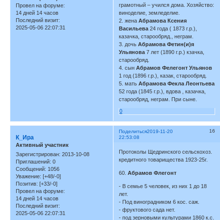
грамотный – учился дома. Хозяйство:
Провел на форуме:
14 дней 14 часов
виноделие, земледелие.
Последний визит:
2. жена
Абрамова Ксения
2025-05-06 22:07:31
Васильева
24 года ( 1873 г.р.),
казачка, старообряд., неграм.
3. дочь
Абрамова Фетин(и)я
Ульянова
7 лет (1890 г.р.) кзачка,
старообряд.
4. сын
Абрамов Фелегонт Ульянов
1 год (1896 г.р.), казак, старообряд.
5. мать
Абрамова Фекла Леонтьева
52 года (1845 г.р.), вдова , казачка,
старообряд, неграм. При сыне.
0
16
Поделиться
2019-11-20
К_Ира
22:53:08
Активный участник
Протоколы Щедринского сельскохоз.
Зарегистрирован
: 2013-10-08
кредитного товарищества 1923-25г.
Приглашений:
0
Сообщений:
1056
60.
Абрамов Флегонт
Уважение:
[+48/-0]
Позитив:
[+33/-0]
- В семье 5 человек, из них 1 до 18
Провел на форуме:
лет.
14 дней 14 часов
- Под виноградником 6 кос. саж.
Последний визит:
- фруктового сада нет.
2025-05-06 22:07:31
- под зерновыми культурами 1860 к.с.