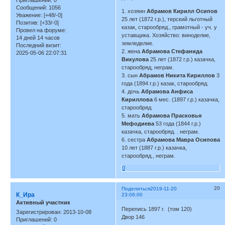
Сообщений:
1056
1. хозяин
Абрамов Кирилл Осипов
Уважение:
[+48/-0]
25 лет (1872 г.р.), терский льготный
Позитив:
[+33/-0]
казак, старообряд., грамотный - уч. у
Провел на форуме:
уставщика. Хозяйство: виноделие,
14 дней 14 часов
земледелие.
Последний визит:
2. жена
Абрамова Стефанида
2025-05-06 22:07:31
Викулова
25 лет (1872 г.р.) казачка,
старообряд, неграм.
3. сын
Абрамов Никита Кириллов
3
года (1894 г.р.) казак, старообряд.
4. дочь
Абрамова Анфиса
Кириллова
6 мес. (1897 г.р.) казачка,
старообряд.
5. мать
Абрамова Прасковья
Мефодиева
53 года (1844 г.р.)
казачка, старообряд. . неграм.
6. сестра
Абрамова Мавра Осипова
10 лет (1887 г.р.) казачка,
старообряд., неграм.
0
20
Поделиться
2019-11-20
К_Ира
23:06:00
Активный участник
Перепись 1897 г. (том 120)
Зарегистрирован
: 2013-10-08
Двор 146
Приглашений:
0