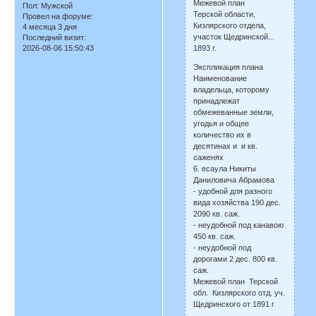
Межевой план
Пол:
Мужской
Терской области,
Провел на форуме:
Кизлярского отдела,
4 месяца 3 дня
участок Щедринской...
Последний визит:
1893 г.
2026-08-06 15:50:43
Экспликация плана
Наименование
владельца, которому
принадлежат
обмежеванные земли,
угодья и общее
количество их в
десятинах и и кв.
саженях
6. есаула Никиты
Даниловича Абрамова
- удобной для разного
вида хозяйства 190 дес.
2090 кв. саж.
- неудобной под канавою
450 кв. саж.
- неудобной под
дорогами 2 дес. 800 кв.
саж.
Межевой план Терской
обл. Кизлярского отд. уч.
Щедринского от 1891 г