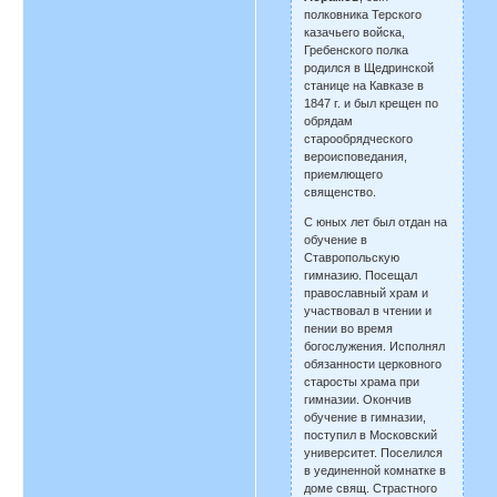
полковника Терского
казачьего войска,
Гребенского полка
родился в Щедринской
станице на Кавказе в
1847 г. и был крещен по
обрядам
старообрядческого
вероисповедания,
приемлющего
священство.
С юных лет был отдан на
обучение в
Ставропольскую
гимназию. Посещал
православный храм и
участвовал в чтении и
пении во время
богослужения. Исполнял
обязанности церковного
старосты храма при
гимназии. Окончив
обучение в гимназии,
поступил в Московский
университет. Поселился
в уединенной комнатке в
доме свящ. Страстного