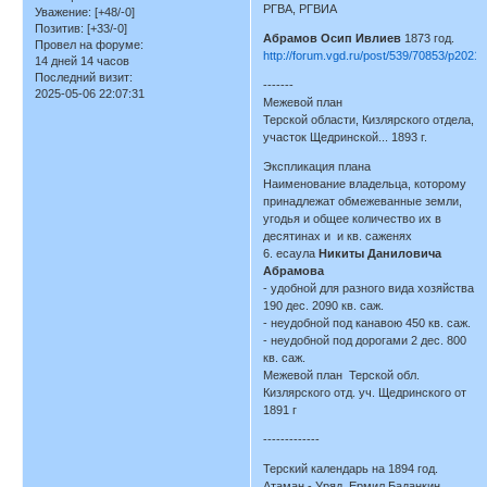
РГВА, РГВИА
Уважение:
[+48/-0]
Позитив:
[+33/-0]
Абрамов Осип Ивлиев
1873 год.
Провел на форуме:
http://forum.vgd.ru/post/539/70853/p2021
14 дней 14 часов
Последний визит:
-------
2025-05-06 22:07:31
Межевой план
Терской области, Кизлярского отдела,
участок Щедринской... 1893 г.
Экспликация плана
Наименование владельца, которому
принадлежат обмежеванные земли,
угодья и общее количество их в
десятинах и и кв. саженях
6. есаула
Никиты Даниловича
Абрамова
- удобной для разного вида хозяйства
190 дес. 2090 кв. саж.
- неудобной под канавою 450 кв. саж.
- неудобной под дорогами 2 дес. 800
кв. саж.
Межевой план Терской обл.
Кизлярского отд. уч. Щедринского от
1891 г
-------------
Терский календарь на 1894 год.
Атаман - Уряд. Ермил Баданкин