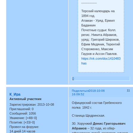
-------------
Терский календарь на
1894 год.
Атаман - Уряд. Ермил
Баданкин
Почетные судьи: Колл.
регис. Никита Абрамов,
уряд.: Григорий Широков,
Ефим Медяник, Терентий
Стороженко, Максим
Гауров и Ассон Павлов.
https://vk.com/doc1410483_24228
has
0
11
Поделиться
2018-10-06
К_Ира
16:09:52
Активный участник
Офицерский состав Гребенского
Зарегистрирован
: 2013-10-08
полка 1842 г.
Приглашений:
0
Сообщений:
1056
Станица Щедринская.
Уважение:
[+48/-0]
Позитив:
[+33/-0]
30. Хорунжий
Денис Григорьевич
Провел на форуме:
Абрамов
– 32 года, из обер-
14 дней 14 часов