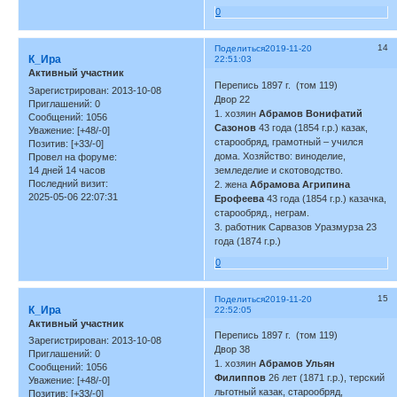
0
14
Поделиться
2019-11-20
К_Ира
22:51:03
Активный участник
Перепись 1897 г. (том 119)
Зарегистрирован
: 2013-10-08
Двор 22
Приглашений:
0
1. хозяин
Абрамов Вонифатий
Сообщений:
1056
Сазонов
43 года (1854 г.р.) казак,
Уважение:
[+48/-0]
старообряд, грамотный – учился
Позитив:
[+33/-0]
дома. Хозяйство: виноделие,
Провел на форуме:
14 дней 14 часов
земледелие и скотоводство.
Последний визит:
2. жена
Абрамова Агрипина
2025-05-06 22:07:31
Ерофеева
43 года (1854 г.р.) казачка,
старообряд., неграм.
3. работник Сарвазов Уразмурза 23
года (1874 г.р.)
0
15
Поделиться
2019-11-20
К_Ира
22:52:05
Активный участник
Перепись 1897 г. (том 119)
Зарегистрирован
: 2013-10-08
Двор 38
Приглашений:
0
1. хозяин
Абрамов Ульян
Сообщений:
1056
Филиппов
26 лет (1871 г.р.), терский
Уважение:
[+48/-0]
льготный казак, старообряд,
Позитив:
[+33/-0]