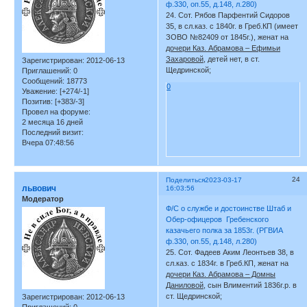
ф.330, оп.55, д.148, л.280)
24. Сот. Рябов Парфентий Сидоров
35, в сл.каз. с 1840г. в Греб.КП (имеет
ЗОВО №82409 от 1845г.), женат на
дочери Каз. Абрамова – Ефимьи
Захаровой
, детей нет, в ст.
Зарегистрирован
: 2012-06-13
Щедринской;
Приглашений:
0
Сообщений:
18773
0
Уважение:
[+274/-1]
Позитив:
[+383/-3]
Провел на форуме:
2 месяца 16 дней
Последний визит:
Вчера 07:48:56
24
Поделиться
2023-03-17
львович
16:03:56
Модератор
Ф/С о службе и достоинстве Штаб и
Обер-офицеров Гребенского
казачьего полка за 1853г. (РГВИА
ф.330, оп.55, д.148, л.280)
25. Сот. Фадеев Аким Леонтьев 38, в
сл.каз. с 1834г. в Греб.КП, женат на
дочери Каз. Абрамова – Домны
Даниловой,
сын Влиментий 1836г.р. в
ст. Щедринской;
Зарегистрирован
: 2012-06-13