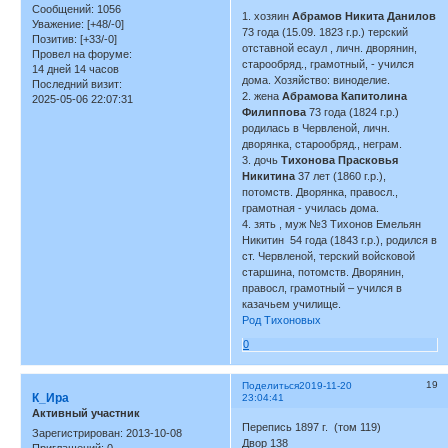
Сообщений:
1056
1. хозяин
Абрамов Никита Данилов
Уважение:
[+48/-0]
73 года (15.09. 1823 г.р.) терский
Позитив:
[+33/-0]
отставной есаул , личн. дворянин,
Провел на форуме:
старообряд., грамотный, - учился
14 дней 14 часов
дома. Хозяйство: виноделие.
Последний визит:
2. жена
Абрамова Капитолина
2025-05-06 22:07:31
Филиппова
73 года (1824 г.р.)
родилась в Червленой, личн.
дворянка, старообряд., неграм.
3. дочь
Тихонова Прасковья
Никитина
37 лет (1860 г.р.),
потомств. Дворянка, правосл.,
грамотная - училась дома.
4. зять , муж №3 Тихонов Емельян
Никитин 54 года (1843 г.р.), родился в
ст. Червленой, терский войсковой
старшина, потомств. Дворянин,
правосл, грамотный – учился в
казачьем училище.
Род Тихоновых
0
19
Поделиться
2019-11-20
К_Ира
23:04:41
Активный участник
Перепись 1897 г. (том 119)
Зарегистрирован
: 2013-10-08
Двор 138
Приглашений:
0