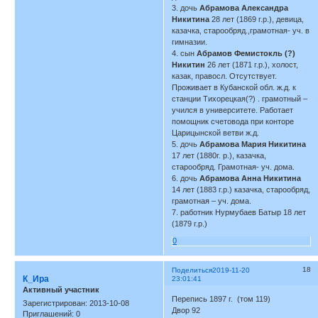
3. дочь
Абрамова Александра
Никитина
28 лет (1869 г.р.), девица,
казачка, старообряд.,грамотная- уч. в
гимназии.
4. сын
Абрамов Фемистокль (?)
Никитин
26 лет (1871 г.р.), холост,
казак, правосл. Отсутствует.
Проживает в Кубанской обл. ж.д. к
станции Тихорецкая(?) . грамотный –
учился в университете. Работает
помощник счетовода при конторе
Царицынской ветви ж.д.
5. дочь
Абрамова Мария Никитина
17 лет (1880г. р.), казачка,
старообряд. Грамотная- уч. дома.
6. дочь
Абрамова Анна Никитина
14 лет (1883 г.р.) казачка, старообряд,
грамотная – уч. дома.
7. работник Нурмубаев Батыр 18 лет
(1879 г.р.)
0
18
Поделиться
2019-11-20
К_Ира
23:01:41
Активный участник
Перепись 1897 г. (том 119)
Зарегистрирован
: 2013-10-08
Двор 92
Приглашений:
0