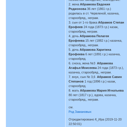
2. жена
Абрамова Евдокия
Родионова
36 лет (1861 г.р.)
родилась в ст. Червленой, казачка,
старообряд., неграм.
3. сын от 1-го брака
Абрамов Степан
Ерофеев
24 года (1873 г.р.) казак,
старообряд, неграм.
4. дочь
Абрамова Пелагея
Ерофеева
15 лет (1882 г.р.) казачка,
старообряд., неграм.
5. дочь
Абрамова Харитина
Ерофеева
6 лет (1891 г.р.) казачка,
старообряд.
6. сноха, жена №3
Абрамова
Агафья Моисеева
24 года (1873 г.р.),
казачка, старообряд., неграм.
7. внук, сын № 3,6
Абрамов Савин
Степанов
1 год (1896 г.р.) казак,
старообряд.
8. мать
Абрамова Мария Игнатьева
80 лет (1817 г.р.), вдова, казачка,
старообряд., неграм.
см.
Род Замановых
Отредактировано К_Ира (2019-11-20
22:50:01)