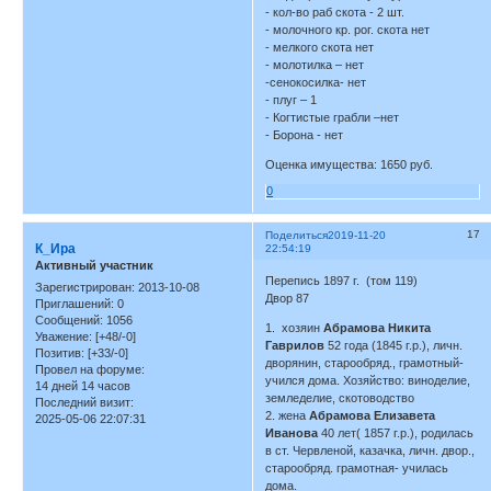
- кол-во раб скота - 2 шт.
- молочного кр. рог. скота нет
- мелкого скота нет
- молотилка – нет
-сенокосилка- нет
- плуг – 1
- Когтистые грабли –нет
- Борона - нет
Оценка имущества: 1650 руб.
0
17
Поделиться
2019-11-20
К_Ира
22:54:19
Активный участник
Перепись 1897 г. (том 119)
Зарегистрирован
: 2013-10-08
Двор 87
Приглашений:
0
Сообщений:
1056
1. хозяин
Абрамова Никита
Уважение:
[+48/-0]
Гаврилов
52 года (1845 г.р.), личн.
Позитив:
[+33/-0]
дворянин, старообряд., грамотный-
Провел на форуме:
учился дома. Хозяйство: виноделие,
14 дней 14 часов
земледелие, скотоводство
Последний визит:
2. жена
Абрамова Елизавета
2025-05-06 22:07:31
Иванова
40 лет( 1857 г.р.), родилась
в ст. Червленой, казачка, личн. двор.,
старообряд. грамотная- училась
дома.