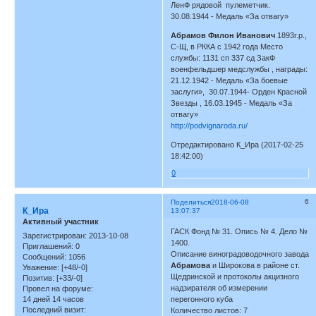
ЛенФ рядовой пулеметчик.
30.08.1944 - Медаль «За отвагу»
Абрамов Филон Иванович
1893г.р.,
С-Щ, в РККА с 1942 года Место
службы: 1131 сп 337 сд ЗакФ
военфельдшер медслужбы , награды:
21.12.1942 - Медаль «За боевые
заслуги», 30.07.1944- Орден Красной
Звезды , 16.03.1945 - Медаль «За
отвагу»
http://podvignaroda.ru/
Отредактировано К_Ира (2017-02-25
18:42:00)
0
6
Поделиться
2018-06-08
К_Ира
13:07:37
Активный участник
ГАСК Фонд № 31. Опись № 4. Дело №
Зарегистрирован
: 2013-10-08
1400.
Приглашений:
0
Описание виноградоводочного завода
Сообщений:
1056
Абрамова
и Широкова в районе ст.
Уважение:
[+48/-0]
Щедринской и протоколы акцизного
Позитив:
[+33/-0]
надзирателя об измерении
Провел на форуме:
14 дней 14 часов
перегонного куба
Последний визит:
Количество листов: 7