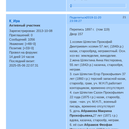
0
21
Поделиться
2019-11-20
К_Ира
23:08:27
Активный участник
Перепись 1897 г. (том 119)
Зарегистрирован
: 2013-10-08
Двор 157
Приглашений:
0
Сообщений:
1056
1.хозяин Шляхтин Прокофий
Уважение:
[+48/-0]
Дмитриевич хозяин 57 лет, (1840г.р.)
Позитив:
[+33/-0]
казак, старообряд, неграмотный. Осн.
Провел на форуме:
хоз-во: земледелие, виноделие.
14 дней 14 часов
2.жена Шляхтина Анна Нестеровна,
Последний визит:
55 лет (1842г.р.) казачка, старообря,
2025-05-06 22:07:31
неграм.
3. сын Шляхтин Егор Прокофьевич 37
лет (1860 г.р.) терский запасной казак,
старообр, грам, уч. М.Н.П.работает
конторщиком, временно отсутствует.
4. сын Шляхтин Сазон Прокофьевич
22 года (1875 г.р.) казак, старообр,
грам. –нач. уч. М.Н.П., военный
писарь, временно отсутствует
5. дочь
Абрамова Макрина
Прокофьевна,
27 лет (1871 г.р.)
вдова, казачка, старообр, неграм.
6. её сын
Абрамов Феофан