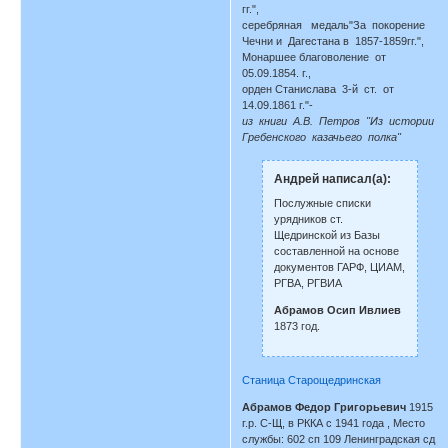
гг.",
серебряная медаль"За покорение
Чечни и Дагестана в 1857-1859гг.",
Монаршее благоволение от
05.09.1854. г.,
орден Станислава 3-й ст. от
14.09.1861 г."-
из книги А.В. Петров "Из истории
Гребенского казачьего полка"
Андрей написал(а):
Послужные списки
урядников ст.
Щедринской из Базы
составленной на основе
документов ГАРФ, ЦИАМ,
РГВА, РГВИА
Абрамов Осип Ивлиев
1873 год.
Станица Старощедринская
Абрамов Федор Григорьевич
1915
г.р. С-Щ, в РККА с 1941 года , Место
службы: 602 сп 109 Ленинградская сд