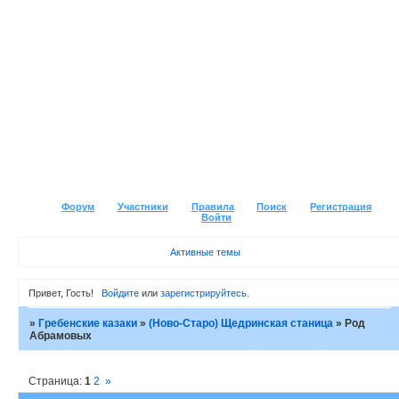
Форум
Участники
Правила
Поиск
Регистрация
Войти
Активные темы
Привет, Гость!
Войдите
или
зарегистрируйтесь
.
»
Гребенские казаки
»
(Ново-Старо) Щедринская станица
»
Род
Абрамовых
Страница:
1
2
»