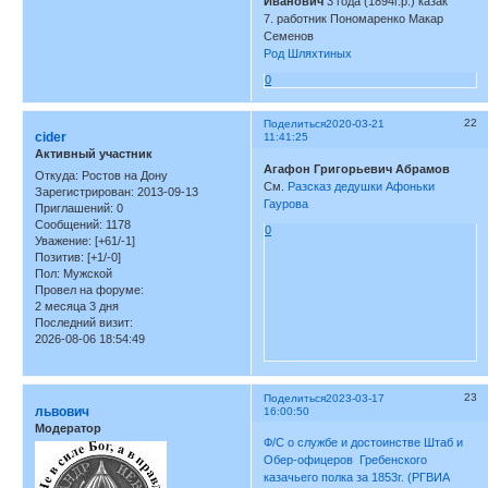
Иванович
3 года (1894г.р.) казак
7. работник Пономаренко Макар
Семенов
Род Шляхтиных
0
22
Поделиться
2020-03-21
cider
11:41:25
Активный участник
Агафон Григорьевич Абрамов
Откуда:
Ростов на Дону
См.
Разсказ дедушки Афоньки
Зарегистрирован
: 2013-09-13
Гаурова
Приглашений:
0
Сообщений:
1178
0
Уважение:
[+61/-1]
Позитив:
[+1/-0]
Пол:
Мужской
Провел на форуме:
2 месяца 3 дня
Последний визит:
2026-08-06 18:54:49
23
Поделиться
2023-03-17
львович
16:00:50
Модератор
Ф/С о службе и достоинстве Штаб и
Обер-офицеров Гребенского
казачьего полка за 1853г. (РГВИА