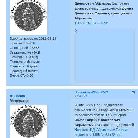
Данилович Абрамов.
Сестра его
вдова есаула ст. Щедринской
Домна
Даниловна Фадеева, урожденная
Абрамова.
ТВ 1893 № 54 (9 мая)
0
Зарегистрирован
: 2012-06-13
Приглашений:
0
Сообщений:
18773
Уважение:
[+274/-1]
Позитив:
[+383/-3]
Провел на форуме:
2 месяца 16 дней
Последний визит:
Вчера 07:48:56
28
Поделиться
2023-12-28
львович
07:31:26
Модератор
20 авг. 1885 г. во Владикавказе
скончался на 63 году жизни атаман 1-
го военного отдела ТКВ, генерал-
майор
Гавриил Данилович
Абрамов.
Из казаков ст. Щедринской.
Некролог Г.Д. Абрамова // Терские
ведомости 1885 № 68 (22 авг.)