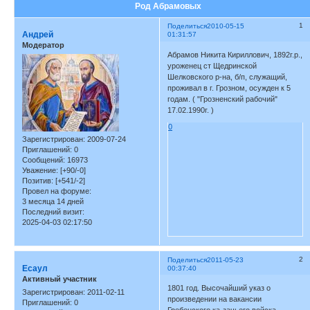
Род Абрамовых
1
Поделиться
2010-05-15
Андрей
01:31:57
Модератор
Абрамов Никита Кириллович, 1892г.р.,
уроженец ст Щедринской
Шелковского р-на, б/п, служащий,
проживал в г. Грозном, осужден к 5
годам. ( "Грозненский рабочий"
17.02.1990г. )
0
Зарегистрирован
: 2009-07-24
Приглашений:
0
Сообщений:
16973
Уважение:
[+90/-0]
Позитив:
[+541/-2]
Провел на форуме:
3 месяца 14 дней
Последний визит:
2025-04-03 02:17:50
2
Поделиться
2011-05-23
Есаул
00:37:40
Активный участник
1801 год. Высочайший указ о
Зарегистрирован
: 2011-02-11
произведении на вакансии
Приглашений:
0