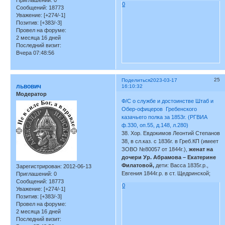
Приглашений:
0
0
Сообщений:
18773
Уважение:
[+274/-1]
Позитив:
[+383/-3]
Провел на форуме:
2 месяца 16 дней
Последний визит:
Вчера 07:48:56
25
Поделиться
2023-03-17
львович
16:10:32
Модератор
Ф/С о службе и достоинстве Штаб и
Обер-офицеров Гребенского
казачьего полка за 1853г. (РГВИА
ф.330, оп.55, д.148, л.280)
38. Хор. Евдокимов Леонтий Степанов
38, в сл.каз. с 1836г. в Греб.КП (имеет
ЗОВО №80057 от 1844г.),
женат на
дочери Ур. Абрамова – Екатерине
Филатовой,
дети: Васса 1835г.р.,
Зарегистрирован
: 2012-06-13
Евгения 1844г.р. в ст. Щедринской;
Приглашений:
0
Сообщений:
18773
0
Уважение:
[+274/-1]
Позитив:
[+383/-3]
Провел на форуме:
2 месяца 16 дней
Последний визит: