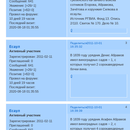
Гребенского ка-зачьего войска
Сообщений:
641
сотников Егорова, Абрамова,
Уважение:
[+26/-1]
Зачётова и хорунжия Силкова в
Позитив:
[+82/-0]
есаулы.
Провел на форуме:
10 дней 19 часов
Источник РГВИА. Фонд 13. Опись
Последний визит:
2/110. Свиток № 170. Дело № 10.
2020-08-18 01:35:55
0
3
Поделиться
2011-10-01
Есаул
16:35:32
Активный участник
В 1839 году урядник Денис Абрамов
Зарегистрирован
: 2011-02-11
имел виноградных садов – 1, с
Приглашений:
0
которых получил 2 сорокаведерные
Сообщений:
641
бочки вина.
Уважение:
[+26/-1]
Позитив:
[+82/-0]
0
Провел на форуме:
10 дней 19 часов
Последний визит:
2020-08-18 01:35:55
4
Поделиться
2011-10-01
Есаул
16:39:39
Активный участник
В 1839 году урядник Агафен Абрамов
Зарегистрирован
: 2011-02-11
имел виноградных садов – 2, с
Приглашений:
0
которых получил 4 сорокаведерные
Сообщений:
641