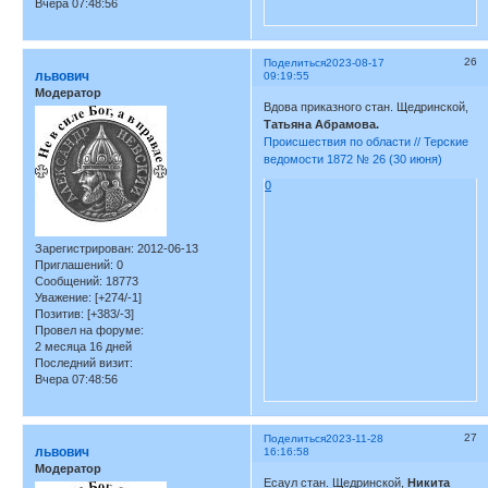
Вчера 07:48:56
26
Поделиться
2023-08-17
львович
09:19:55
Модератор
Вдова приказного стан. Щедринской,
Татьяна Абрамова.
Происшествия по области // Терские
ведомости 1872 № 26 (30 июня)
0
Зарегистрирован
: 2012-06-13
Приглашений:
0
Сообщений:
18773
Уважение:
[+274/-1]
Позитив:
[+383/-3]
Провел на форуме:
2 месяца 16 дней
Последний визит:
Вчера 07:48:56
27
Поделиться
2023-11-28
львович
16:16:58
Модератор
Есаул стан. Щедринской,
Никита