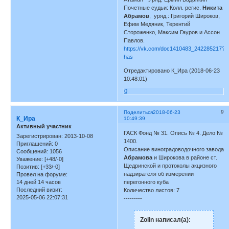
Почетные судьи: Колл. регис.
Никита
Абрамов
, уряд.: Григорий Широков,
Ефим Медяник, Терентий
Стороженко, Максим Гауров и Ассон
Павлов.
https://vk.com/doc1410483_242285217?
has
Отредактировано К_Ира (2018-06-23
10:48:01)
0
9
Поделиться
2018-06-23
К_Ира
10:49:39
Активный участник
ГАСК Фонд № 31. Опись № 4. Дело №
Зарегистрирован
: 2013-10-08
1400.
Приглашений:
0
Описание виноградоводочного завода
Сообщений:
1056
Абрамова
и Широкова в районе ст.
Уважение:
[+48/-0]
Щедринской и протоколы акцизного
Позитив:
[+33/-0]
надзирателя об измерении
Провел на форуме:
14 дней 14 часов
перегонного куба
Последний визит:
Количество листов: 7
2025-05-06 22:07:31
---------
Zolin написал(а):