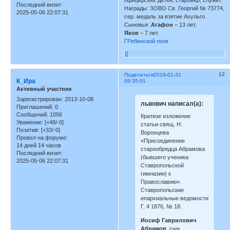
офицерских детей, старовер, служит.
Последний визит:
Награды: ЗОВО Св. Георгий № 73774,
2025-05-06 22:07:31
сер. медаль за взятие Ахульго.
Сыновья:
Агафон
– 13 лет,
Яков
– 7 лет.
ГРебенской полк
0
12
Поделиться
2019-01-31
К_Ира
09:35:01
Активный участник
Зарегистрирован
: 2013-10-08
львович написал(а):
Приглашений:
0
Сообщений:
1056
Краткое изложение
Уважение:
[+48/-0]
статьи свящ. Н.
Позитив:
[+33/-0]
Воронцева
Провел на форуме:
«Присоединение
14 дней 14 часов
старообрядца Абрамова
Последний визит:
(бывшего ученика
2025-05-06 22:07:31
Ставропольской
гимназии) к
Православию».
Ставропольские
епархиальные ведомости
Г. 4 1876, № 18.
Иосиф Гаврилович
Абрамов
, сын