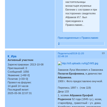
настоятельницы
монастыря игуменьи
Евгении с сестрами и при
посторонних свидетелях
Абрамов И.Г. был
присоединен к
Православию...
Присоединенные к Православию
0
13
Поделиться
2019-11-20
К_Ира
22:48:16
Активный участник
Зарегистрирован
: 2013-10-08
Приглашений:
0
Заманов Лука Михеевич и Заманова
Сообщений:
1056
Пелагея Ерофеевна
, в девичестве
Уважение:
[+48/-0]
Абрамова
.
Позитив:
[+33/-0]
1900 г. Фото предоставлено внучкой.
Провел на форуме:
14 дней 14 часов
Перепись 1897 г. (том 119)
Последний визит:
Двор 133
2025-05-06 22:07:31
1. хозяин
Абрамов Ерофей
Родионов
52 года (1845 г.р.), казак,
старообряд., грамотный – уч. дома.
Хозяйство: виноделие, земледелие.