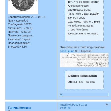
тети,что ее дядя Георгий
Алексеевич был
арестован,а сына
приютил его друг и даже
Зарегистрирован
: 2012-06-13
дал ему свою
Приглашений:
0
фамилию,чтобы его тоже
Сообщений:
18773
не забрали вслед за
Уважение:
[+274/-1]
отцом.Что было
Позитив:
[+383/-3]
дальше..никто не знает.
Провел на форуме:
2 месяца 16 дней
Последний визит:
Вчера 07:48:56
Эти сведения ставят под сомнение
сообщение
Ф.С. Киреева!
Феликс написал(а):
Это сын Г.А. Ткачева
0
34
Поделиться
2025-01-11
Галина Колгина
16:36:48