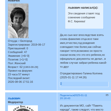
Новичок
львович написал(а):
Эти сведения ставят под
сомнение сообщение
Ф.С. Киреева!
Да,но сын мог впоследствие взять
снова фамилию отца.все-таки
Откуда:
г Белгород
имя,отчество,год рождения
Зарегистрирован
: 2019-06-17
совпадают.тем более,как сейчас
Приглашений:
0
говорит тетя,возможно он просто
Сообщений:
47
сказал всем,что это его ребенок,но
Уважение:
[+6/-0]
официально документы не делал...в
Позитив:
[+1/-0]
любом случае забрал ребенка какой-
Пол:
Женский
то друг
Возраст:
62
[1963-08-28]
Провел на форуме:
Отредактировано Галина Колгина
23 часа 57 минут
(2025-01-11 17:44:26)
Последний визит:
2026-08-06 17:51:16
0
35
Поделиться
2025-01-11
львович
20:18:43
Модератор
Из документов МО, сайт "Память
народа", также следует, что место