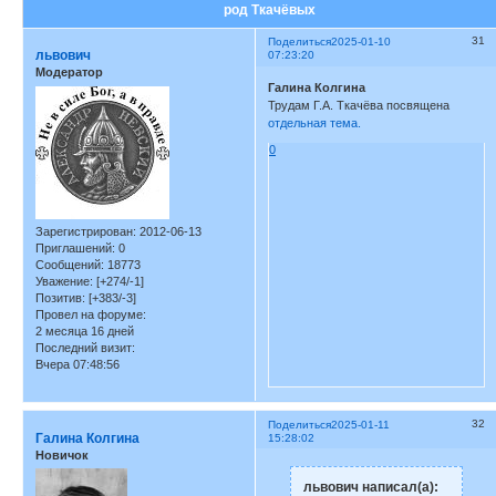
род Ткачёвых
31
Поделиться
2025-01-10
львович
07:23:20
Модератор
Галина Колгина
Трудам Г.А. Ткачёва посвящена
отдельная тема.
0
Зарегистрирован
: 2012-06-13
Приглашений:
0
Сообщений:
18773
Уважение:
[+274/-1]
Позитив:
[+383/-3]
Провел на форуме:
2 месяца 16 дней
Последний визит:
Вчера 07:48:56
32
Поделиться
2025-01-11
Галина Колгина
15:28:02
Новичок
львович написал(а):