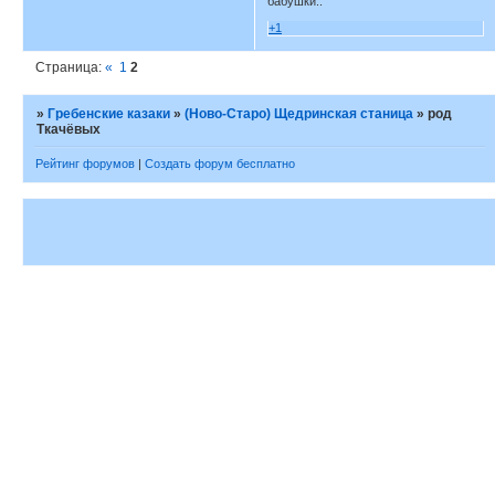
бабушки..
+1
Страница:
«
1
2
»
Гребенские казаки
»
(Ново-Старо) Щедринская станица
»
род
Ткачёвых
Рейтинг форумов
|
Создать форум бесплатно