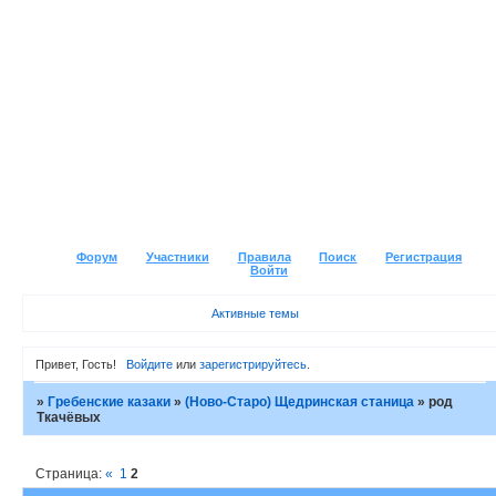
Форум
Участники
Правила
Поиск
Регистрация
Войти
Активные темы
Привет, Гость!
Войдите
или
зарегистрируйтесь
.
»
Гребенские казаки
»
(Ново-Старо) Щедринская станица
»
род
Ткачёвых
Страница:
«
1
2