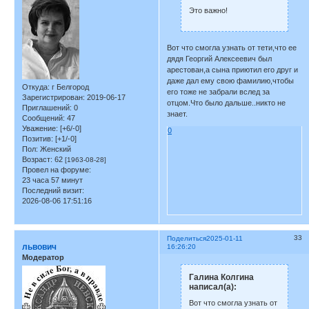
Это важно!
Вот что смогла узнать от тети,что ее
дядя Георгий Алексеевич был
арестован,а сына приютил его друг и
даже дал ему свою фамилию,чтобы
Откуда:
г Белгород
его тоже не забрали вслед за
Зарегистрирован
: 2019-06-17
отцом.Что было дальше..никто не
Приглашений:
0
знает.
Сообщений:
47
Уважение:
[+6/-0]
0
Позитив:
[+1/-0]
Пол:
Женский
Возраст:
62
[1963-08-28]
Провел на форуме:
23 часа 57 минут
Последний визит:
2026-08-06 17:51:16
33
Поделиться
2025-01-11
львович
16:26:20
Модератор
Галина Колгина
написал(а):
Вот что смогла узнать от