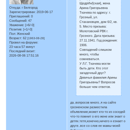
ЩедрИн/[ская], жена
Откуда:
г Белгород
Арина Григорьевна
Зарегистрирован
: 2019-06-17
Ткачева по адресу: г.
Приглашений:
0
Грозный, ул.
Сообщений:
47
Стахановцев, дом 6/2, кв.
Уважение:
[+6/-0]
5. Место призыва:
Позитив:
[+1/-0]
Молотовский РВК г.
Пол:
Женский
Грозного. Дата призыва:
Возраст:
62
[1963-08-28]
27.11.1941. Год рождения:
Провел на форуме:
1906.
23 часа 57 минут
Совпадений слишком
Последний визит:
много, чтобы
2026-08-06 17:51:16
сомневаться.
У Л.Г. Ткачева могли
быть дети. Кто этот
загадочный друг?
Девичья фамилия Арины
Григорьевны? Вопросов
больше чем ответов.
да..вопросов много..я на сайте
грозненском разместила
объявление,может кто-то из соседей
что-то помнит о его жене или знает о
детях.тетя,конечно,ничего н езнает о
друге..все со слов ее мамы-моей