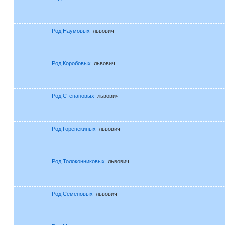
Род Наумовых
львович
Род Коробовых
львович
Род Степановых
львович
Род Горепекиных
львович
Род Толоконниковых
львович
Род Семеновых
львович