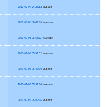
2020-09-04 06:27:52
львович
2020-09-03 06:01:16
львович
2020-09-03 05:58:11
львович
2020-09-03 05:51:32
львович
2020-09-03 05:45:30
львович
2020-09-03 05:39:14
львович
2020-09-02 06:00:35
львович