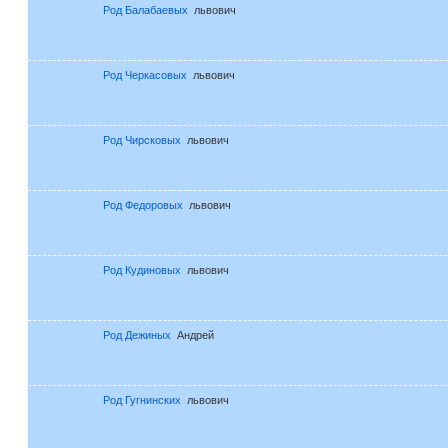
Род Балабаевых
львович
Род Черкасовых
львович
Род Чирсковых
львович
Род Федоровых
львович
Род Кудиновых
львович
Род Дежиных
Андрей
Род Гугнинских
львович