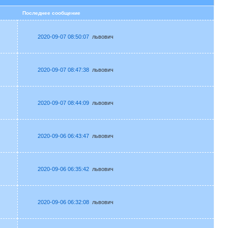
в
Последнее сообщение
2020-09-07 08:50:07
львович
2020-09-07 08:47:38
львович
2020-09-07 08:44:09
львович
2020-09-06 06:43:47
львович
2020-09-06 06:35:42
львович
2020-09-06 06:32:08
львович