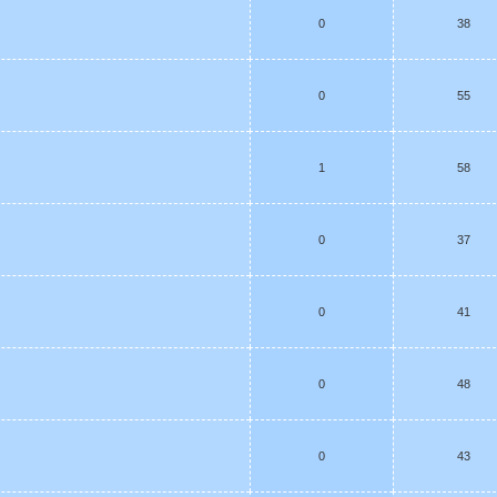
0
38
0
55
1
58
0
37
0
41
0
48
0
43