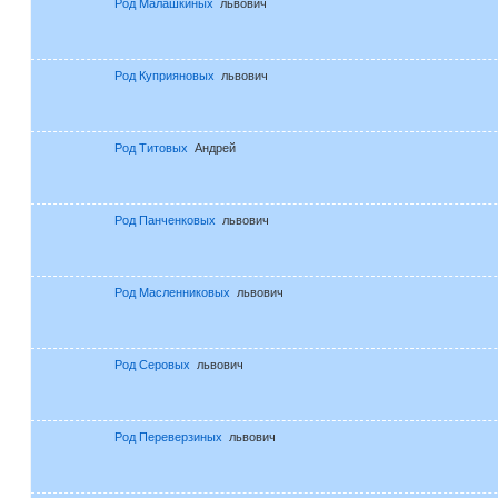
Род Малашкиных
львович
Род Куприяновых
львович
Род Титовых
Андрей
Род Панченковых
львович
Род Масленниковых
львович
Род Серовых
львович
Род Переверзиных
львович