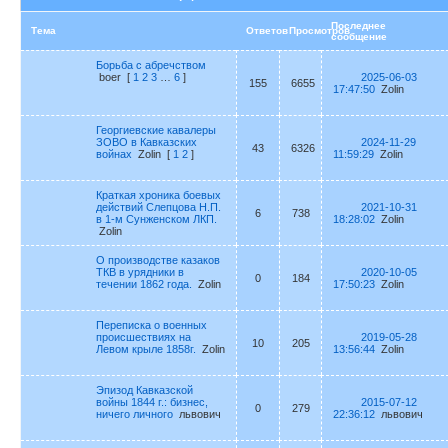
Последнее
Тема
Ответов
Просмотров
сообщение
Борьба с абречством
boer
[
1
2
3
…
6
]
2025-06-03
155
6655
17:47:50
Zolin
Георгиевские кавалеры
ЗОВО в Кавказских
2024-11-29
43
6326
войнах
Zolin
[
1
2
]
11:59:29
Zolin
Краткая хроника боевых
действий Слепцова Н.П.
2021-10-31
6
738
в 1-м Сунженском ЛКП.
18:28:02
Zolin
Zolin
О производстве казаков
ТКВ в урядники в
2020-10-05
0
184
течении 1862 года.
Zolin
17:50:23
Zolin
Переписка о военных
происшествиях на
2019-05-28
10
205
Левом крыле 1858г.
Zolin
13:56:44
Zolin
Эпизод Кавказской
войны 1844 г.: бизнес,
2015-07-12
0
279
ничего личного
львович
22:36:12
львович