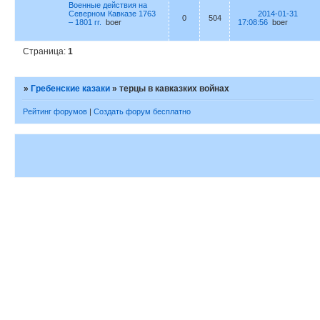
Военные действия на
Северном Кавказе 1763
2014-01-31
0
504
– 1801 гг.
boer
17:08:56
boer
Страница:
1
»
Гребенские казаки
»
терцы в кавказких войнах
Рейтинг форумов
|
Создать форум бесплатно