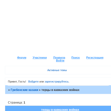
Форум
Участники
Правила
Поиск
Регистрация
Войти
Активные темы
Привет, Гость!
Войдите
или
зарегистрируйтесь
.
»
Гребенские казаки
»
терцы в кавказких войнах
Страница:
1
терцы в кавказких войнах